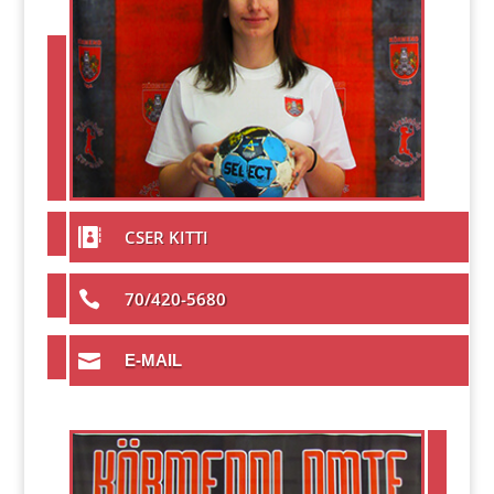

CSER KITTI

70/420-5680

E-MAIL