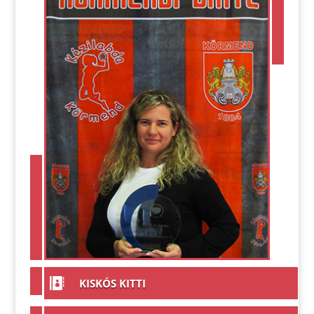

KISKÓS KITTI