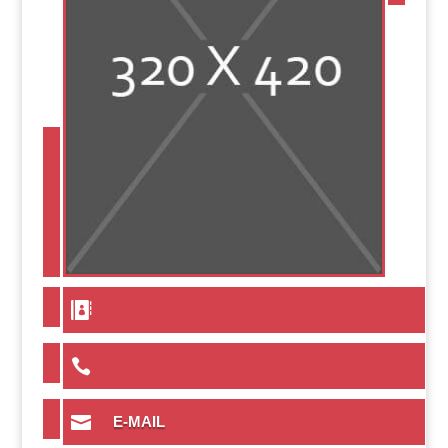



E-MAIL