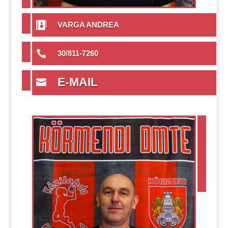

VARGA ANDREA

30/811-7260
E-MAIL
