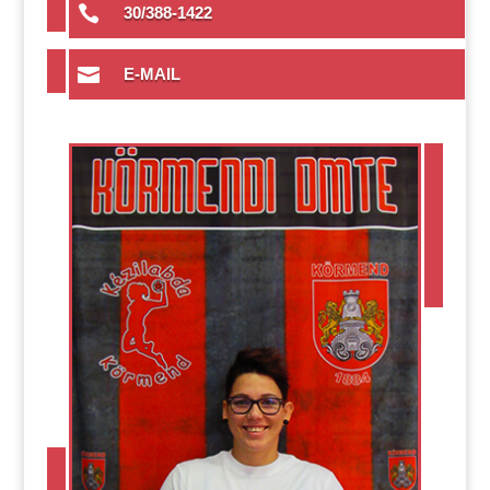

30/388-1422

E-MAIL