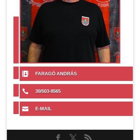

FARAGÓ ANDRÁS

30/503-8565

E-MAIL