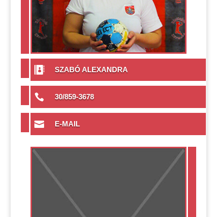

SZABÓ ALEXANDRA

30/859-3678

E-MAIL