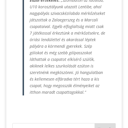
Edzői értékelés:
„Szombaton az idősebb,
U10 korosztályunk utazott Lentibe, ahol
nagypályás szivacskézilabda mérkőzéseket
játszottak a Zalaegerszeg és a Marcali
csapataival. Egyéb elfoglaltság miatt csak
7 játékossal érkeztünk a mérkőzésekre, de
óriási lendülettel és akarással léptek
pályára a körmendi gyerekek. Szép
gólokat és még szebb gólpasszokat
láthattak a csapatot elkísérő szülők,
akiknek lelkes szurkolását ezúton is
szeretnénk megköszönni. Jó hangulatban
és kellemesen elfáradva tért haza a kis
csapat, hogy megosszák élményeiket az
itthon maradt csapattagokkal.”