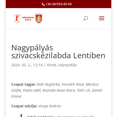
+36-30/503-85-65
Nagypályás
szivacskézilabda Lentiben
2024. 05. 2., 12:14
|
Hírek
,
Utánpótlás
Csapat tagjai:
Dobi Boglárka, Horváth Róza, Maráczi
Zsófia, Pados Adél, Rozmán Anna Klára, Tóth Lili, Zanati
Emma
Csapat edzője:
Varga Andrea