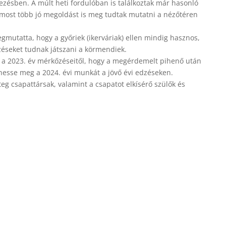
ésben. A múlt heti fordulóban is találkoztak már hasonló
 most több jó megoldást is meg tudtak mutatni a nézőtéren
mutatta, hogy a győriek (ikerváriak) ellen mindig hasznos,
éseket tudnak játszani a körmendiek.
k a 2023. év mérkőzéseitől, hogy a megérdemelt pihenő után
esse meg a 2024. évi munkát a jövő évi edzéseken.
g csapattársak, valamint a csapatot elkísérő szülők és