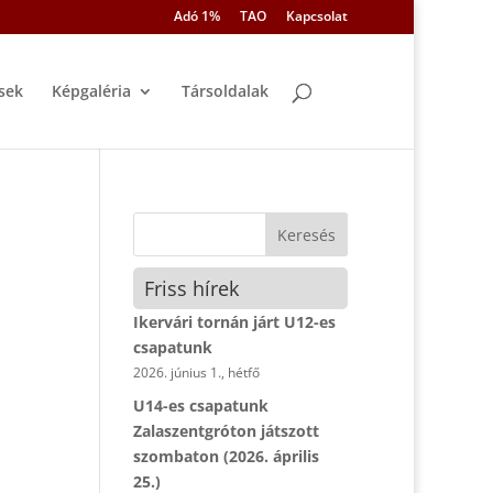
Adó 1%
TAO
Kapcsolat
sek
Képgaléria
Társoldalak
Friss hírek
Ikervári tornán járt U12-es
csapatunk
2026. június 1., hétfő
U14-es csapatunk
Zalaszentgróton játszott
szombaton (2026. április
25.)