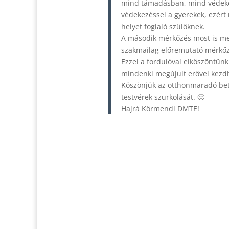
mind támadásban, mind védekez
védekezéssel a gyerekek, ezért
helyet foglaló szülőknek.
A második mérkőzés most is meg
szakmailag előremutató mérkőz
Ezzel a fordulóval elköszöntün
mindenki megújult erővel kezdh
Köszönjük az otthonmaradó bete
testvérek szurkolását. 🙂
Hajrá Körmendi DMTE!