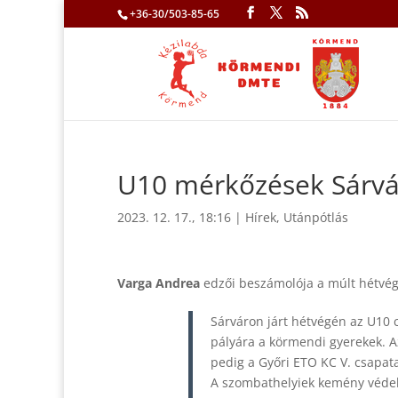
+36-30/503-85-65
U10 mérkőzések Sárv
2023. 12. 17., 18:16
|
Hírek
,
Utánpótlás
Varga Andrea
edzői beszámolója a múlt hétvégi
Sárváron járt hétvégén az U10 c
pályára a körmendi gyerekek. A
pedig a Győri ETO KC V. csapata
A szombathelyiek kemény védeke