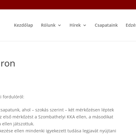
Kezdőlap
Rólunk
Hírek
Csapataink
Edzé
áron
 fordulóról:
sapatunk, ahol – szokás szerint – két mérkőzésen léptek
z első mérkőzést a Szombathelyi KKA ellen, a másodikat
 ellen játszottuk.
zése ellen mindenki igyekezett tudása legjavát nyújtani