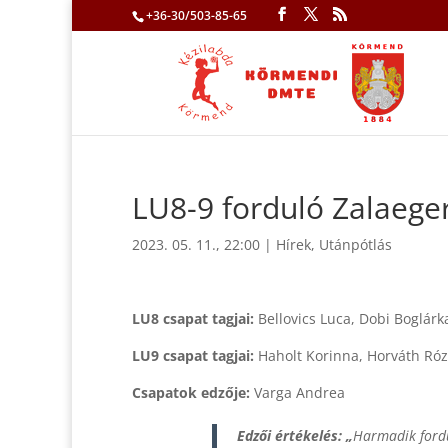
+36-30/503-85-65
LU8-9 forduló Zalaege
2023. 05. 11., 22:00
|
Hírek
,
Utánpótlás
LU8 csapat tagjai:
Bellovics Luca, Dobi Boglárk
LU9 csapat tagjai:
Haholt Korinna, Horváth Róz
Csapatok edzője:
Varga Andrea
Edzői értékelés:
„
Harmadik fordul