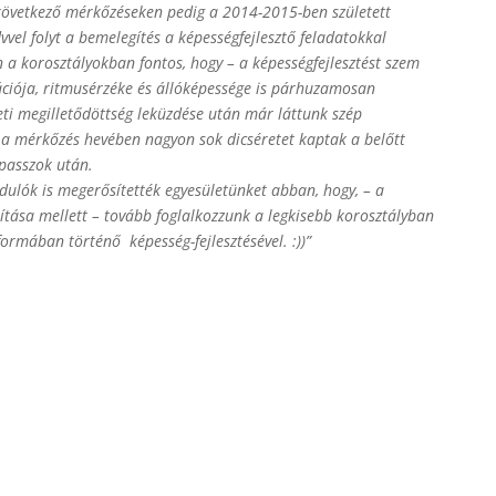
övetkező mérkőzéseken pedig a 2014-2015-ben született
vvel folyt a bemelegítés a képességfejlesztő feladatokkal
 a korosztályokban fontos, hogy – a képességfejlesztést szem
ációja, ritmusérzéke és állóképessége is párhuzamosan
ti megilletődöttség leküzdése után már láttunk szép
 a mérkőzés hevében nagyon sok dicséretet kaptak a belőtt
lpasszok után.
dulók is megerősítették egyesületünket abban, hogy, – a
ítása mellett – tovább foglalkozzunk a legkisebb korosztályban
ormában történő képesség-fejlesztésével. :))”