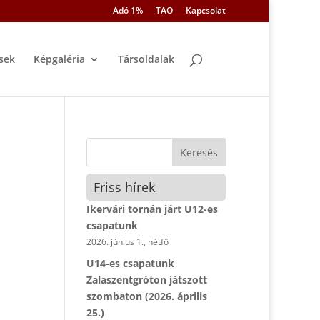
Adó 1%
TAO
Kapcsolat
sek
Képgaléria
Társoldalak
Friss hírek
Ikervári tornán járt U12-es
csapatunk
2026. június 1., hétfő
U14-es csapatunk
Zalaszentgróton játszott
szombaton (2026. április
25.)