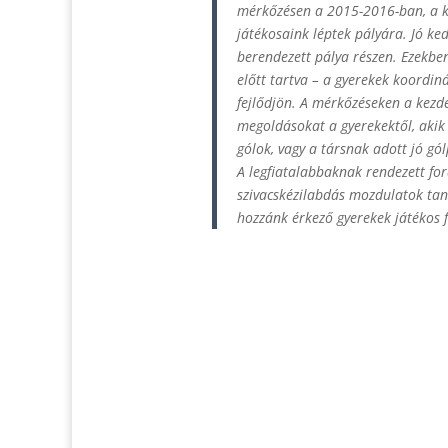
mérkőzésen a 2015-2016-ban, a k
játékosaink léptek pályára. Jó ked
berendezett pálya részen. Ezekben
előtt tartva – a gyerekek koordin
fejlődjön. A mérkőzéseken a kezde
megoldásokat a gyerekektől, akik
gólok, vagy a társnak adott jó gó
A legfiatalabbaknak rendezett for
szivacskézilabdás mozdulatok tan
hozzánk érkező gyerekek játékos f