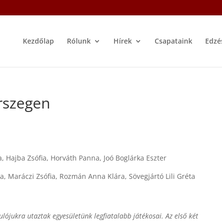
Kezdőlap
Rólunk
Hírek
Csapataink
Edzé
rszegen
a, Hajba Zsófia, Horváth Panna, Joó Boglárka Eszter
a, Maráczi Zsófia, Rozmán Anna Klára, Sövegjártó Lili Gréta
ójukra utaztak egyesületünk legfiatalabb játékosai. Az első két